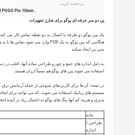
برجسته کردن:
d POGO Pin 10mm
,
پن دو سر حرفه ای پوگو برای شارژ تجهیزات
یک پین پوگو دو طرفه با اتصال به دو نقطه تماس کار می کند
هنگامی که پین پوگو به یک PCB وارد م
سي بي ایجاد ميکنه
به دلیل اندازه های جمع و جور و طراحی ساده آنها، اغلب در د
استفاده می شوند.پين هاي پوگو هم نسبتاً ارزان هستند.
در نتیجه، آن ها برای کاربردهای متنوعی از جمله آزمایش برق، شا
سیستم های رباتیک استفاده می شوند، که می توانند برای ایجا
پذیری و هزینه کم آنها،پنگ های پوگو به احتمال زیاد در آینده ا
ماده
طراحی /
اندازه