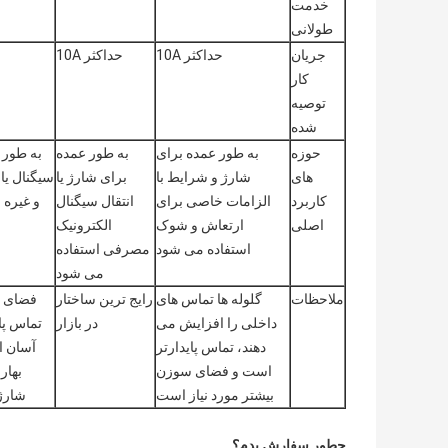
خدمت
طولانی
جریان
حداکثر 10A
حداکثر 10A
کار
توصیه
شده
حوزه
به طور عمده برای
به طور عمده
به طور 
های
شارژ و شرایط با
برای شارژ یا
سیگنال یا
کاربرد
الزامات خاصی برای
انتقال سیگنال
و غیره 
اصلی
ارتعاش و شوک
الکترونیک
استفاده می شود
مصرفی استفاده
می شود
ملاحظات
گلوله ها تماس های
رایج ترین ساختار
فضای ک
داخلی را افزایش می
در بازار
تماس پا
دهند، تماس پایدارتر
آسان ا
است و فضای سوزن
بهار
بیشتر مورد نیاز است
شارژ
چطور سفارش بدم؟