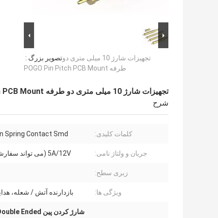
تجهیزات شارژ 10 میلی متری دو
تصویر بزرگ :
طرفه POGO Pin Pitch PCB Mount
تجهیزات شارژ 10 میلی متری دو طرفه POGO Pin Pitch PCB Mount
شرح
کلمات کلیدی:
n Spring Contact Smd
جریان و ولتاژ نامی:
5A/12V (می تواند سفارشی شود)
زبری سطح:
ویژگی ها:
بازدارنده آتش / شعله، هدای