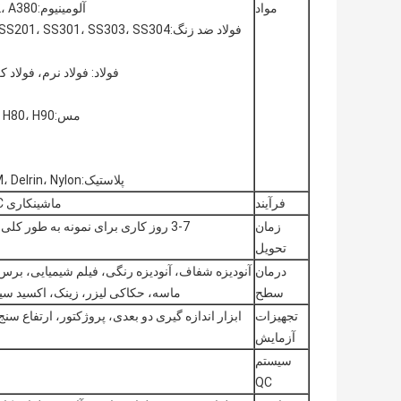
مواد
آلومینیوم:Al6061، Al6063، AL6082، AL7075، AL5052، A380 و غیره
فولاد: فولاد نرم، فولاد کربن، 4140، 4340،  Q345B، 20#، 45#
مس:HPb63، HPb62، HPb61، HPb59، H59، H68، H80، H90 و غیره
پلاستیک:ABS، PC، PE، POM، Delrin، Nylon، پلاستیک، PP، PEI، Peek و غیره.
فرآیند
ماشینکاری CNC، چرخاندن، فریز کردن، چاپ، تراش، برش و غیره
زمان
3-7 روز کاری برای نمونه به طور کلی، تولید انبوه به عنوان هر جزئیات qty پس از تایید نمونه.
تحویل
درمان
آنودیزه شفاف، آنودیزه رنگی، فیلم شیمیایی، بر
سطح
ماسه، حکاکی لیزر، زینک، اکسید سیاه
تجهیزات
ابزار اندازه گیری دو بعدی، پروژکتور، ارتفاع سن
آزمایش
سیستم
QC