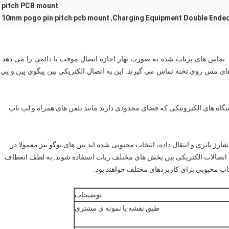
pitch PCB mount
10mm pogo pin pitch pcb mount
,
Charging Equipment Double Ende
. تماس های پرتاب شده به صورت بهار اجازه اتصال موقت یا دائمی را می دهد.
ی شود،تماس ها با پد های مس روی تخته تماس می گیرند. اين يه اتصال الکتريکي بين پيگوي پين و پي
ستگاه های الکترونیکی که فضای محدودی دارند مانند تلفن های همراه و لپ تاپ
رژ باتری و انتقال داده، انتخاب محبوبی شده اند.پین های پوگو نیز معمولا در
د اتصالات الکتریکی بین بخش های مختلف ربات استفاده شوند. به لطف انعطاف
نتخاب محبوبی برای کاربردهای مختلف خواهند بود.
توضیحات
طبق نقشه یا نمونه ی مشتری