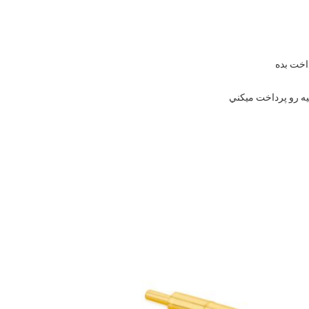
يه رو پرداخت ميکني