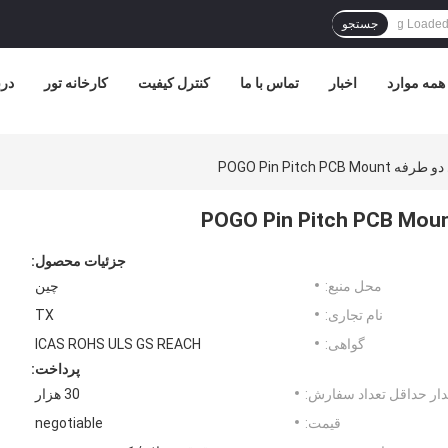
جستجو
همه موارد
اخبار
تماس با ما
کنترل کیفیت
کارخانه تور
درب
جزئیات محصول:
محل منبع:
چین
نام تجاری:
TX
گواهی:
ICAS ROHS ULS GS REACH
پرداخت:
ار حداقل تعداد سفارش:
30 هزار
قیمت:
negotiable