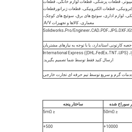
پیوتر، قطعات پزشکی، قطعات لوازم خانگی، قطعات
کترونیکی، قطعات الکترونیکی، قطعات ژنراتورقطعات
یکی، لوازم اداری، سوئیچ های برق، سوئیچ های کوچک،
معماری، کالاها و تجهیزات A/V.
Solidworks،Pro/Engineer،CAD،PDF،JPG،DXF،IG
به کارتونی استاندارد، یا با توجه به نیازهای مشتریان
شما می توانید کالاها را از طریق دریا، از طریق هوا، International Express ((DHL،FedEx،TNT،UPS)
ارسال کنید فقط توسط شما تصمیم بگیرید.
دمات گرم و سریع توسط تیم حرفه ای تجارت خارجی
ر سوراخ شده
ساختار پنجه
≤ 5mΩ
≤ 50mΩ
500+
10000+