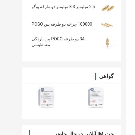
2.5 میلیمتر 8.3 میلیمتر دو طرفه پوگو
100000 چرخه دو طرفه پین POGO
3A دو طرفه POGO پین باردگی
مغناطیسی
گواهی
چت IM آنلاین در حال حاضر