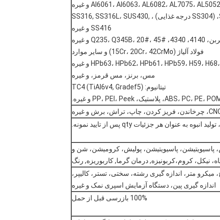
فولاد ضد زنگ:SS201، SS301، SS303، SS304، (SS304 درجه غذایی) ، SS316, SS316L، SUS430,
SS416 و غیره
Q235، و غیره
فولاد آلیاژ (15Cr، 20Cr، 42CrMo) و سایر موارد
مس، برنز، مس قرمز، و غیره
تیتانیوم: TC4 (TiAl6v4, Gradef5)
س، پاسیویتیشن، پاسیویتیشن، پولیش، کرومیشن، شن و
، نیکل، کروم،کربونیزه, درمان گرما, کاربوریزه, رنگ
ج، میکرو متر، اندازه گیری رشته، سختی، تستر، کالیپر،
اندازه گیری پین، دستگاه آزمایش اسپری نمک و غیره
100% بازرسی قبل از حمل