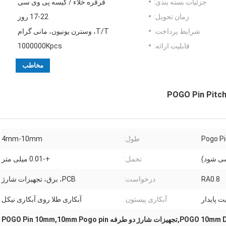
جزئیات بسته بندی:
قرقره خلاء / کیسه پی وی سی
زمان تحویل:
17-22 روز
شرایط پرداخت:
T/T، وسترن یونیون، مانی گرام
قابلیت ارائه:
1000000Kpcs
مخاطب
Pogo Pi
طول:
4mm-10mm
تحمل:
+-0.01 میلی متر
RA0.8
درخواست:
PCB، برق، تجهیزات شارژ
ت پایدار
آبکاری پیستون:
آبکاری طلا روی آبکاری نیکل
شارژ کردن پین POGO 10mm Double Ended,تجهیزات شارژ دو طرفه POGO Pin 10mm,10mm Pogo pin