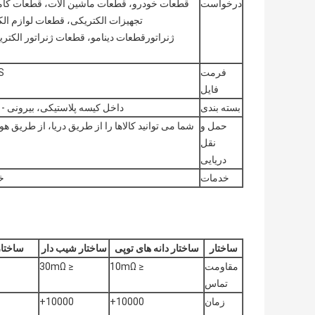
درخواست
قطعات خودرو، قطعات ماشین آلات، قطعات کام
تجهیزات الکتریکی، قطعات لوازم ال
ژنراتورقطعات دینامو، قطعات ژنراتور الکتر
فرمت
S
فایل
بسته بندی
داخل کیسه پلاستیکی، بیرونی - جع
حمل و
نقل
دریایی
خدمات
خ
ساختار
ساختار دانه های توپی
ساختار شیب دار
ساختا
مقاومت
≤ 10mΩ
≤ 30mΩ
تماس
زمان
10000+
10000+