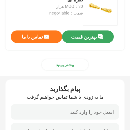
MOQ：30 هزار
قیمت：negotiable
انگشت راست پین POGO
پین پوگو دو سر
بهترین قیمت
تماس با ما
خنک کننده روغن
بیشتر ببینید
پین های POGO رشته دار
پیام بگذارید
SMT POGO Pin
ما به زودی با شما تماس خواهیم گرفت
پین مغناطیسی POGO
اتصال پین Pogo