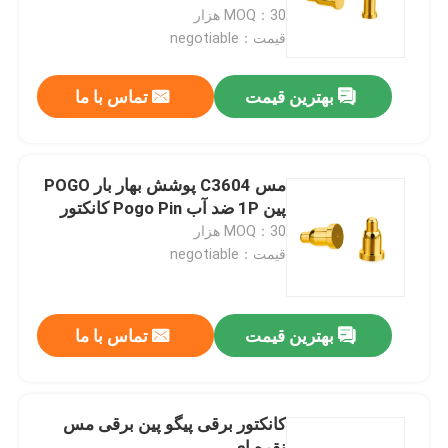
MOQ：30 هزار
قیمت：negotiable
کارخانه تور
بهترین قیمت
تماس با ما
کنترل کیفیت
تماس با ما
مس C3604 پوشش بهار بار POGO
پین 1P ضد آب Pogo Pin کانکتور
MOQ：30 هزار
اخبار
قیمت：negotiable
همه موارد
بهترین قیمت
تماس با ما
پین POGO پر از بهار
کانکتور برقی پیگو پین برقی مس
سنجه پوگو
نقره ای