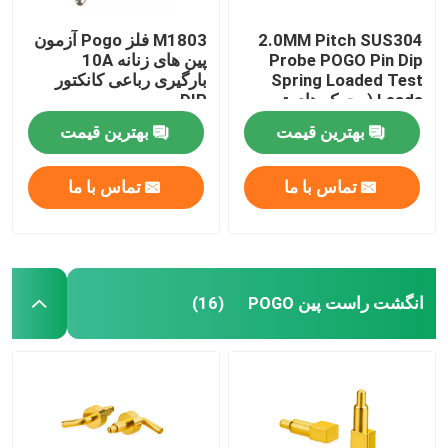
2.0MM Pitch SUS304
M1803 فلز Pogo آزمون
Probe POGO Pin Dip
پین های زنانه 10A
Spring Loaded Test
بارگیری رباعی کانکتور
Leads (محرک های تست
DIP
پر شده از فسل)
بهترین قیمت
بهترین قیمت
تماس با ما
تماس با ما
انگشت راست پین POGO
(16)