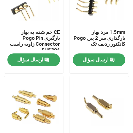
کارخانه تور
1.5mm مرد بهار
CE خم شده به بهار
کنترل کیفیت
بارگذاری سر 2 پین Pogo
بارگیری Pogo Pin
کانکتور ردیف تک
Connector زاویه راست
SUS304
تماس با ما
ارسال سؤال
ارسال سؤال
اخبار
همه موارد
پین POGO پر از بهار
سنجه پوگو