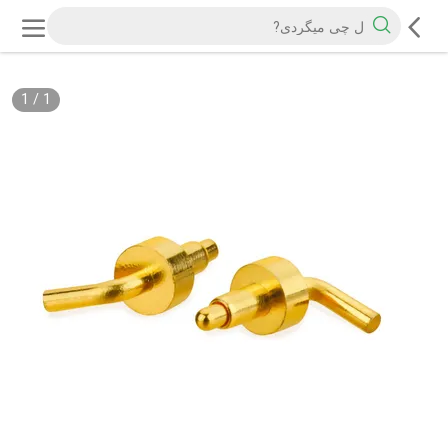
1
/
1