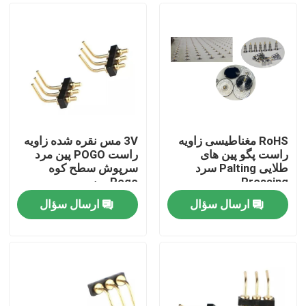
RoHS مغناطیسی زاویه
3V مس نقره شده زاویه
راست پگو پین های
راست POGO پین مرد
طلایی Palting سرد
سرپوش سطح کوه
Prossing
Pogo پین
ارسال سؤال
ارسال سؤال
خانه
محصولات
دربارهی ما