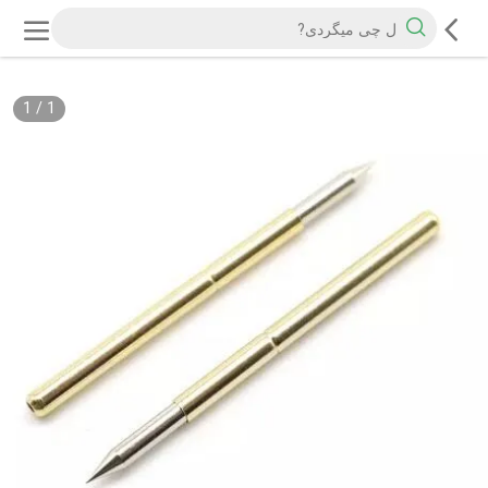
1
/
1