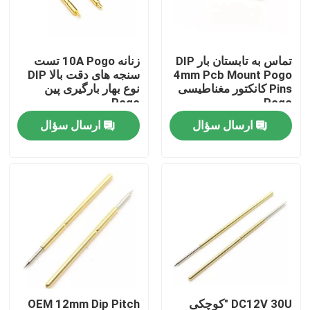
کارخانه تور
تماس به تابستان بار DIP
زنانه 10A Pogo تست
4mm Pcb Mount Pogo
سنجه های دقت بالا DIP
کنترل کیفیت
Pins کانکتور مغناطیسی
نوع بهار بارگیری پین
Pogo
Pogo
ارسال سؤال
ارسال سؤال
تماس با ما
اخبار
همه موارد
پین POGO پر از بهار
سنجه پوگو
DC12V 30U "کوچکی
OEM 12mm Dip Pitch