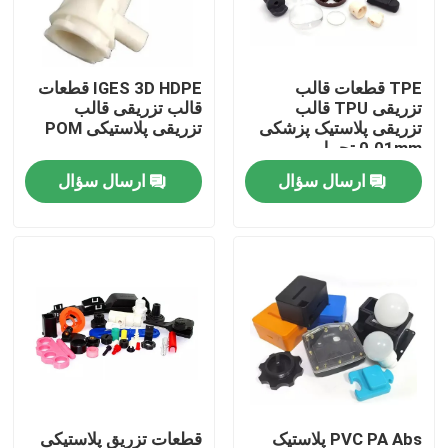
کارخانه تور
TPE قطعات قالب
IGES 3D HDPE قطعات
تزریقی TPU قالب
قالب تزریقی قالب
کنترل کیفیت
تزریقی پلاستیک پزشکی
تزریقی پلاستیکی POM
0.01mm تحمل
ارسال سؤال
ارسال سؤال
تماس با ما
اخبار
همه موارد
پین POGO پر از بهار
سنجه پوگو
PVC PA Abs پلاستیک
قطعات تزریق پلاستیکی