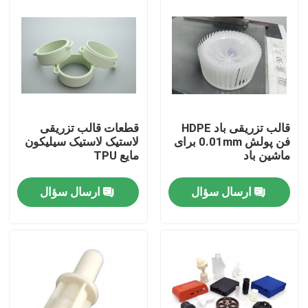
قالب تزریقی باد HDPE
قطعات قالب تزریقی
فن پولش 0.01mm برای
لاستیک لاستیک سیلیکون
ماشین باد
مایع TPU
ارسال سؤال
ارسال سؤال
خانه
محصولات
دربارهی ما