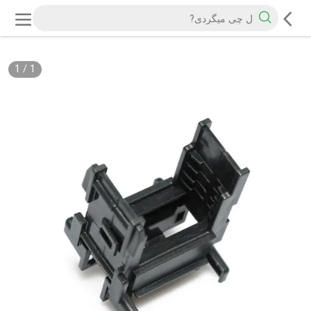
1
/
1